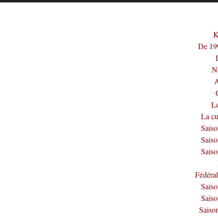
K
De 199
N
A
Le
La cu
Sais
Sais
Sais
Fédéra
Sais
Sais
Saiso