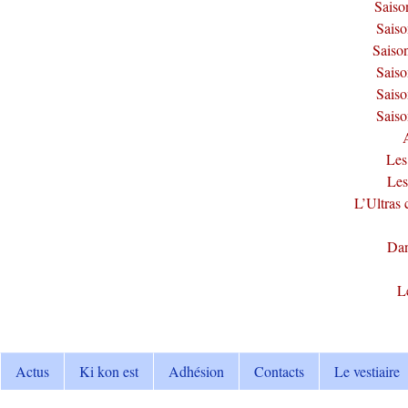
Saiso
Sais
Saiso
Sais
Sais
Sais
Les
Les
L’Ultras 
Dan
L
Actus
Ki kon est
Adhésion
Contacts
Le vestiaire