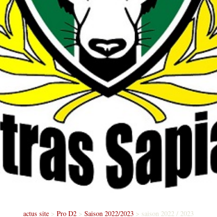
actus site
>
Pro D2
>
Saison 2022/2023
>
saison 2022 / 2023