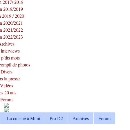
n 2017/ 2018
on 2018/2019
n 2019 / 2020
on 2020/2021
on 2021/2022
on 2022/2023
Archives
 interviews
 p’tits mots
compil de photos
Divers
s la presse
Vidéos
es 20 ans
Forum
La cuisine à Mimi
Pro D2
Archives
Forum