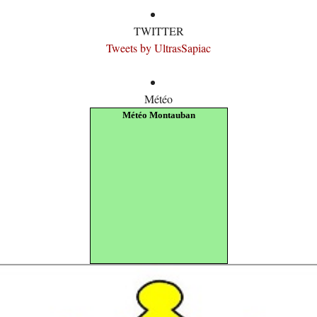
TWITTER
Tweets by UltrasSapiac
Météo
Météo Montauban