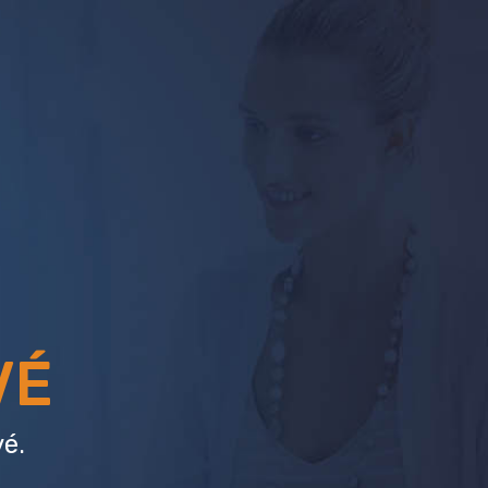
VÉ
é.