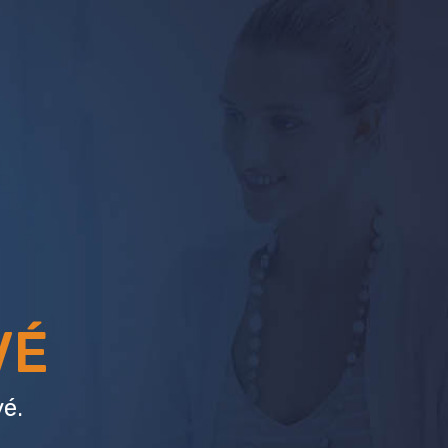
VÉ
é.