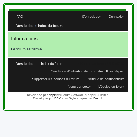
FAQ
S’enregistrer
Connexion
Vers le site
Index du forum
Informations
Le forum est fermé.
Vers le site
Index du forum
Heures au format
UTC+02:00
Conditions d'utilisation du forum des Ultras Sapiac
Supprimer les cookies du forum
Politique de confidentialité
Nous contacter
L’équipe du forum
Développé par
phpBB
® Forum Software © phpBB Limited
Traduit par
phpBB-fr.com
Style adapté par
Franck