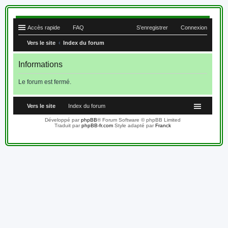
Accès rapide
FAQ
S’enregistrer
Connexion
Vers le site
Index du forum
Informations
Le forum est fermé.
Vers le site
Index du forum
Développé par
phpBB
® Forum Software © phpBB Limited
Traduit par
phpBB-fr.com
Style adapté par
Franck