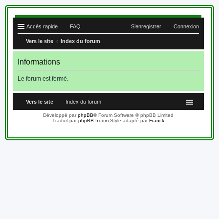
Accès rapide
FAQ
S’enregistrer
Connexion
Vers le site
Index du forum
Informations
Le forum est fermé.
Vers le site
Index du forum
Développé par
phpBB
® Forum Software © phpBB Limited
Traduit par
phpBB-fr.com
Style adapté par
Franck