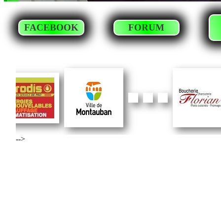
FACEBOOK
FORUM
-->
‹